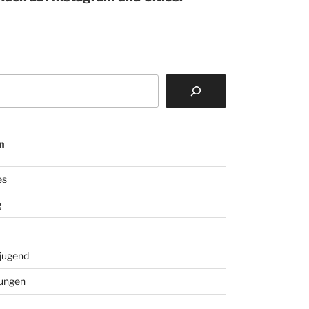
n
es
g
jugend
tungen