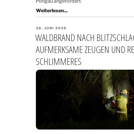
Pongau angefordert.
VERÖFFENTLICHT
28. JUNI 2026
AM
WALDBRAND NACH BLITZSCHLA
AUFMERKSAME ZEUGEN UND R
SCHLIMMERES