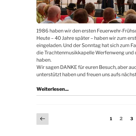
1986 haben wir den ersten Feuerwehr-Frühsc
Heute – 40 Jahre später – haben wir zum ers
eingeladen. Und der Sonntag hat sich zum Fa
die Trachtenmusikkapelle Werfenweng und d
haben.
Wir sagen DANKE für euren Besuch, aber auc
unterstützt haben und freuen uns aufs nächst
Seitennummerierung
Vorherige
Seite
Seite
Se
1
2
3
Seite
der