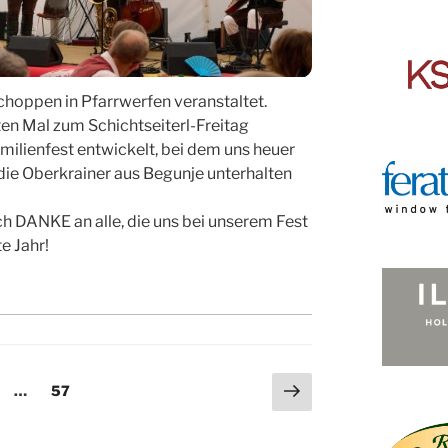
hoppen in Pfarrwerfen veranstaltet.
ten Mal zum Schichtseiterl-Freitag
milienfest entwickelt, bei dem uns heuer
ie Oberkrainer aus Begunje unterhalten
h DANKE an alle, die uns bei unserem Fest
e Jahr!
Nächste
ite
Seite
…
57
Seite