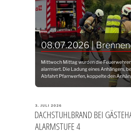
08.07.2026 | Brennen
Mittwoch Mittag wurden die Feuerwehren 
alarmiert. Die Ladung eines Anhängers, b
Abfahrt Pfarrwerfen, koppelte den Anhäng
VERÖFFENTLICHT
3. JULI 2026
AM
DACHSTUHLBRAND BEI GÄSTEH
ALARMSTUFE 4