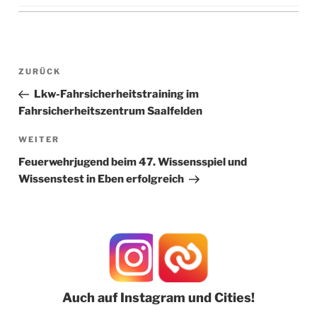
Beitragsnavigation
Vorheriger
ZURÜCK
Beitrag
Lkw-Fahrsicherheitstraining im
Fahrsicherheitszentrum Saalfelden
Nächster
WEITER
Beitrag
Feuerwehrjugend beim 47. Wissensspiel und
Wissenstest in Eben erfolgreich
Auch auf Instagram und Cities!