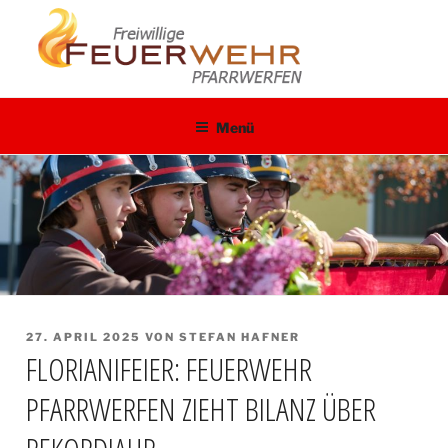
Zum
Inhalt
springen
Menü
VERÖFFENTLICHT
27. APRIL 2025
VON
STEFAN HAFNER
FLORIANIFEIER: FEUERWEHR
AM
PFARRWERFEN ZIEHT BILANZ ÜBER