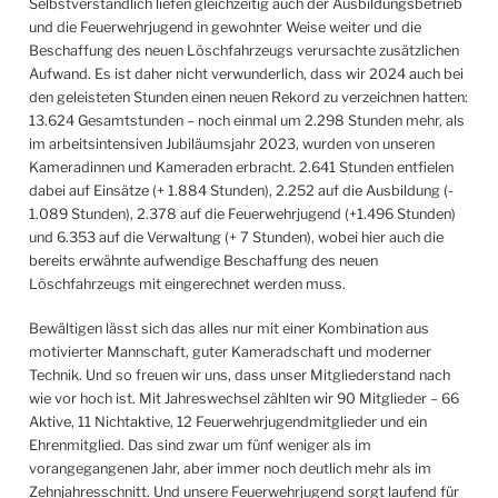
Selbstverständlich liefen gleichzeitig auch der Ausbildungsbetrieb
und die Feuerwehrjugend in gewohnter Weise weiter und die
Beschaffung des neuen Löschfahrzeugs verursachte zusätzlichen
Aufwand. Es ist daher nicht verwunderlich, dass wir 2024 auch bei
den geleisteten Stunden einen neuen Rekord zu verzeichnen hatten:
13.624 Gesamtstunden – noch einmal um 2.298 Stunden mehr, als
im arbeitsintensiven Jubiläumsjahr 2023, wurden von unseren
Kameradinnen und Kameraden erbracht. 2.641 Stunden entfielen
dabei auf Einsätze (+ 1.884 Stunden), 2.252 auf die Ausbildung (-
1.089 Stunden), 2.378 auf die Feuerwehrjugend (+1.496 Stunden)
und 6.353 auf die Verwaltung (+ 7 Stunden), wobei hier auch die
bereits erwähnte aufwendige Beschaffung des neuen
Löschfahrzeugs mit eingerechnet werden muss.
Bewältigen lässt sich das alles nur mit einer Kombination aus
motivierter Mannschaft, guter Kameradschaft und moderner
Technik. Und so freuen wir uns, dass unser Mitgliederstand nach
wie vor hoch ist. Mit Jahreswechsel zählten wir 90 Mitglieder – 66
Aktive, 11 Nichtaktive, 12 Feuerwehrjugendmitglieder und ein
Ehrenmitglied. Das sind zwar um fünf weniger als im
vorangegangenen Jahr, aber immer noch deutlich mehr als im
Zehnjahresschnitt. Und unsere Feuerwehrjugend sorgt laufend für