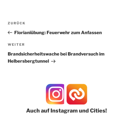
Beitragsnavigation
Vorheriger
ZURÜCK
Beitrag
Florianiübung: Feuerwehr zum Anfassen
Nächster
WEITER
Beitrag
Brandsicherheitswache bei Brandversuch im
Helbersbergtunnel
Auch auf Instagram und Cities!