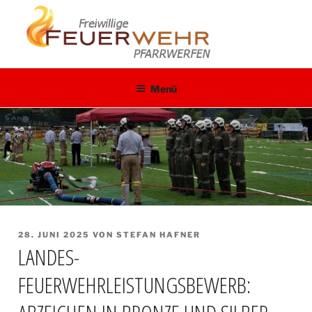
Zum
Inhalt
springen
Menü
VERÖFFENTLICHT
28. JUNI 2025
VON
STEFAN HAFNER
LANDES-
AM
FEUERWEHRLEISTUNGSBEWERB: